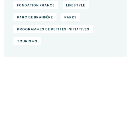
FONDATION FRANCE
LIFESTYLE
PARC DE BRANFÉRÉ
PARKS
PROGRAMMES DE PETITES INITIATIVES
TOURISMS
Agriculture &
Organic Farms
SPECIAL ADVISORS
Quis autem vel eum iure
repreh ende