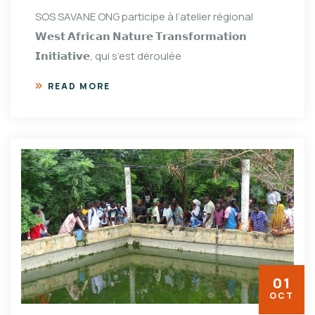
SOS SAVANE ONG participe à l’atelier régional
𝗪𝗲𝘀𝘁 𝗔𝗳𝗿𝗶𝗰𝗮𝗻 𝗡𝗮𝘁𝘂𝗿𝗲 𝗧𝗿𝗮𝗻𝘀𝗳𝗼𝗿𝗺𝗮𝘁𝗶𝗼𝗻
𝗜𝗻𝗶𝘁𝗶𝗮𝘁𝗶𝘃𝗲, qui s’est déroulée
READ MORE
01
OCT