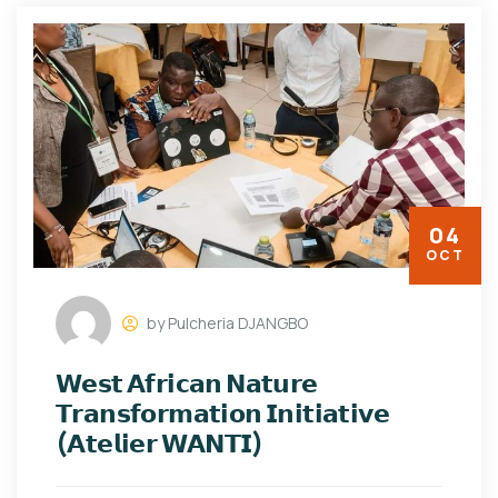
04
OCT
by Pulcheria DJANGBO
𝗪𝗲𝘀𝘁 𝗔𝗳𝗿𝗶𝗰𝗮𝗻 𝗡𝗮𝘁𝘂𝗿𝗲
𝗧𝗿𝗮𝗻𝘀𝗳𝗼𝗿𝗺𝗮𝘁𝗶𝗼𝗻 𝗜𝗻𝗶𝘁𝗶𝗮𝘁𝗶𝘃𝗲
(𝗔𝘁𝗲𝗹𝗶𝗲𝗿 𝗪𝗔𝗡𝗧𝗜)