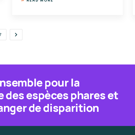
READ MORE
7
nsemble pour la
 des espèces phares et
anger de disparition