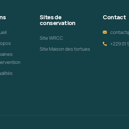
ns
Sites de
Contact
conservation
ueil
contact
Site WRCC
ropos
+229 01 
Site Maison des tortues
aines
tervention
alités