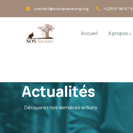
contact@sossavaneong.org
+229 01 96 67 9
Accueil
A propos
Actualités
Découvrez nos dernières actions