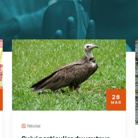
28
MAR
Nikolai