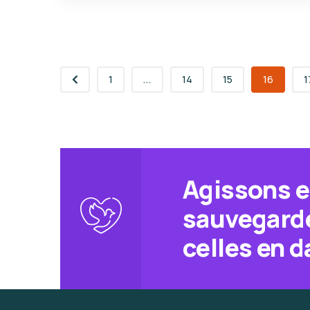
1
...
14
15
16
1
Agissons e
sauvegarde
celles en d