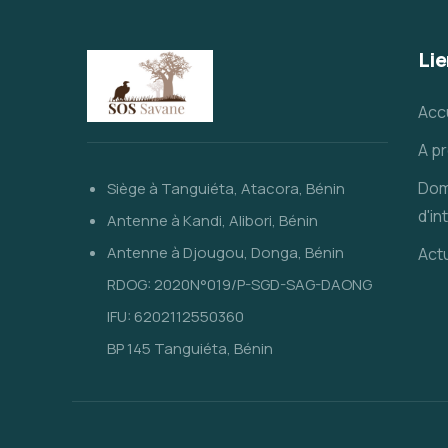
Lie
Acc
A p
Dom
Siège à Tanguiéta, Atacora, Bénin
d'in
Antenne à Kandi, Alibori, Bénin
Antenne à Djougou, Donga, Bénin
Actu
RDOG: 2020N°019/P-SGD-SAG-DAONG
IFU: 6202112550360
BP 145 Tanguiéta, Bénin