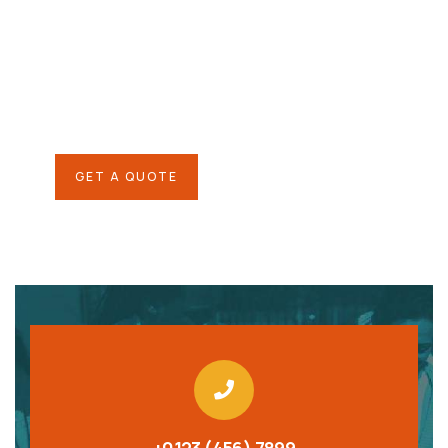
helping hand
SPECIAL ADVISORS
Quis autem vel eum iure
repreh ende
GET A QUOTE