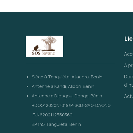
Lie
Acc
A p
Dom
Siège à Tanguiéta, Atacora, Bénin
d'in
Antenne à Kandi, Alibori, Bénin
Antenne à Djougou, Donga, Bénin
Actu
RDOG: 2020N°019/P-SGD-SAG-DAONG
IFU: 6202112550360
BP 145 Tanguiéta, Bénin