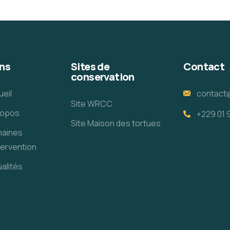
ns
Sites de
Contact
conservation
ueil
contact
Site WRCC
ropos
+229 01 
Site Maison des tortues
aines
tervention
alités