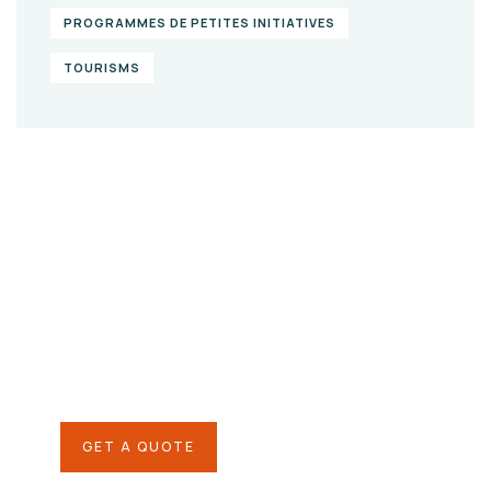
PROGRAMMES DE PETITES INITIATIVES
TOURISMS
Give them a
helping hand
SPECIAL ADVISORS
Quis autem vel eum iure
repreh ende
GET A QUOTE