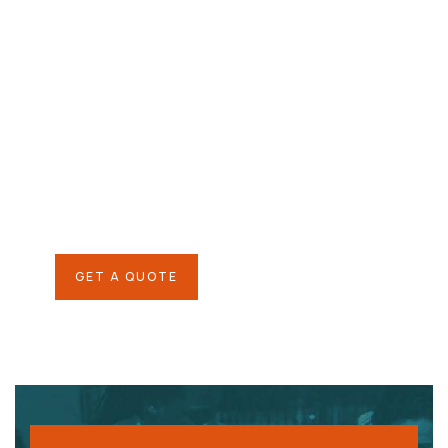
Give them a
helping hand
SPECIAL ADVISORS
Quis autem vel eum iure
repreh ende
GET A QUOTE