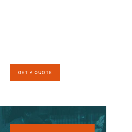
Give them a
helping hand
SPECIAL ADVISORS
Quis autem vel eum iure
repreh ende
GET A QUOTE