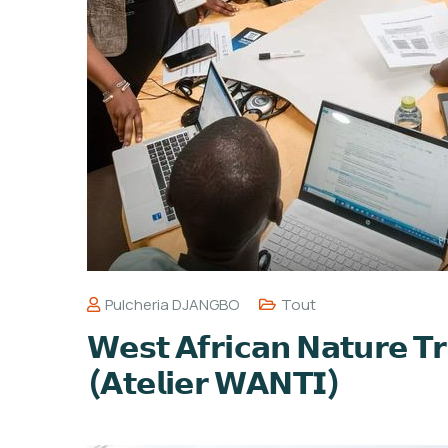
Pulcheria DJANGBO
Tout
𝗪𝗲𝘀𝘁 𝗔𝗳𝗿𝗶𝗰𝗮𝗻 𝗡𝗮𝘁𝘂𝗿𝗲 𝗧𝗿
(𝗔𝘁𝗲𝗹𝗶𝗲𝗿 𝗪𝗔𝗡𝗧𝗜)