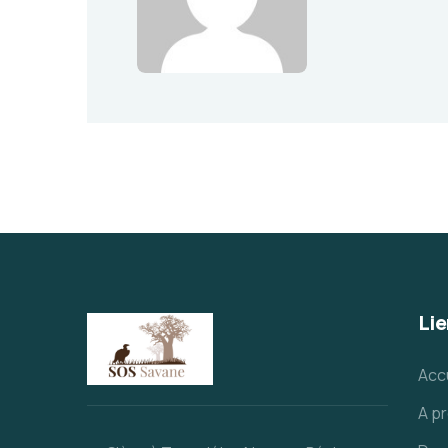
Lie
Acc
A p