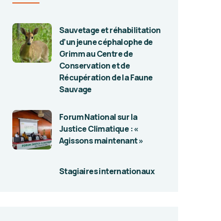
Sauvetage et réhabilitation
d’un jeune céphalophe de
Grimm au Centre de
Conservation et de
Récupération de la Faune
Sauvage
Forum National sur la
Justice Climatique : «
Agissons maintenant »
Stagiaires internationaux