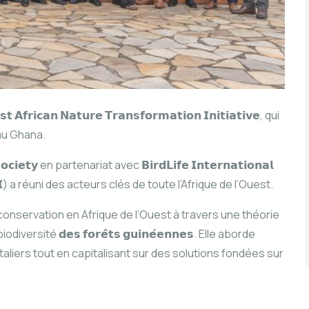
𝗮𝗻 𝗡𝗮𝘁𝘂𝗿𝗲 𝗧𝗿𝗮𝗻𝘀𝗳𝗼𝗿𝗺𝗮𝘁𝗶𝗼𝗻 𝗜𝗻𝗶𝘁𝗶𝗮𝘁𝗶𝘃𝗲, qui
au Ghana.
𝗲𝘁𝘆 en partenariat avec 𝗕𝗶𝗿𝗱𝗟𝗶𝗳𝗲 𝗜𝗻𝘁𝗲𝗿𝗻𝗮𝘁𝗶𝗼𝗻𝗮𝗹
𝘃𝗲 (𝗖𝗖𝗜) a réuni des acteurs clés de toute l’Afrique de l’Ouest.
e conservation en Afrique de l’Ouest à travers une théorie
iversité 𝗱𝗲𝘀 𝗳𝗼𝗿𝗲̂𝘁𝘀 𝗴𝘂𝗶𝗻𝗲́𝗲𝗻𝗻𝗲𝘀. Elle aborde
liers tout en capitalisant sur des solutions fondées sur