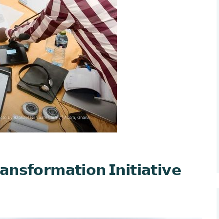
𝗻𝘀𝗳𝗼𝗿𝗺𝗮𝘁𝗶𝗼𝗻 𝗜𝗻𝗶𝘁𝗶𝗮𝘁𝗶𝘃𝗲