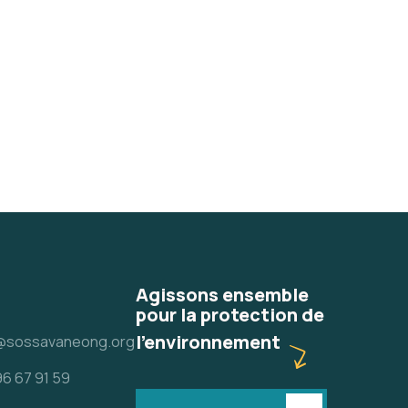
Agissons ensemble
pour la protection de
l'environnement
@sossavaneong.org
96 67 91 59