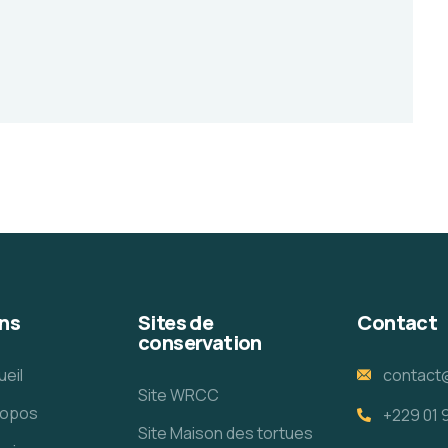
ns
Sites de
Contact
conservation
ueil
contact
Site WRCC
ropos
+229 01 
Site Maison des tortues